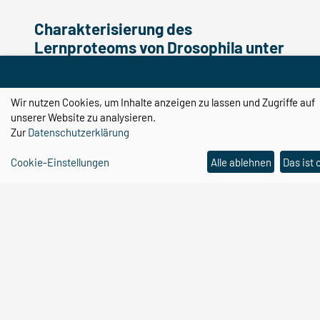
Charakterisierung des
Lernproteoms von Drosophila unter
Verwendung von zellselektiver
nicht-kanonischer
Aminosäuremarkierung
Wir nutzen Cookies, um Inhalte anzeigen zu lassen und Zugriffe auf
unserer Website zu analysieren.
Projektleiterinnen:
Daniela Dieterich
und
Kathrin
Zur
Datenschutzerklärung
Marter
Cookie-Einstellungen
Alle ablehnen
Das ist 
Das Ziel der Untersuchung ist die umfassende
Charakterisierung des Lernproteoms von
Drosophila während der Bildung des
Langzeitgedächtnisses, um die Identität und
Funktionalität neu synthetisierter Proteine
besser zu verstehen.
MEHR ERFAHREN