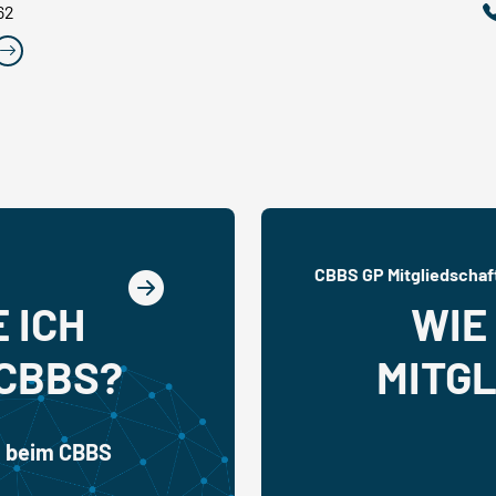
62
CBBS GP Mitgliedschaf
 ICH
WIE
 CBBS?
MITGL
t beim CBBS