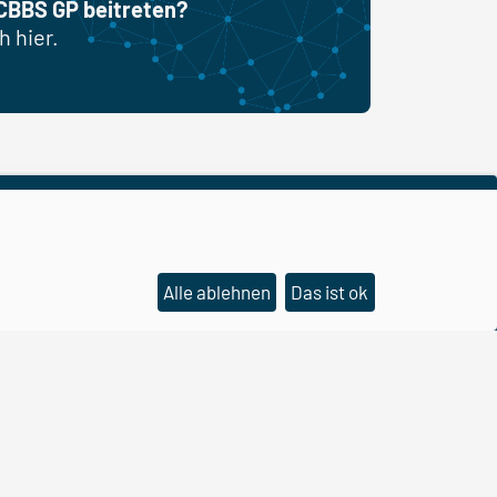
CBBS GP beitreten?
h hier.
Alle ablehnen
Das ist ok
CBBS auf YouTube