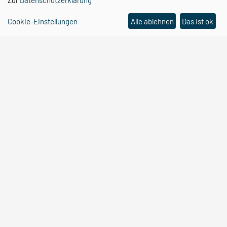
Zur
Datenschutzerklärung
Cookie-Einstellungen
Alle ablehnen
Das ist ok
Moises Correa
Leibniz-Institut für Neurobiolgie
postdoc_rep@lin-magdeburg.de
Zurück
CBBS
Organisation