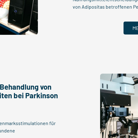
von Adipositas betroffenen P
M
 Behandlung von
ten bei Parkinson
kenmarksstimulationen für
bundene