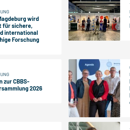
LUNG
 Magdeburg wird
für sichere,
d international
hige Forschung
LUNG
n zur CBBS-
ersammlung 2026