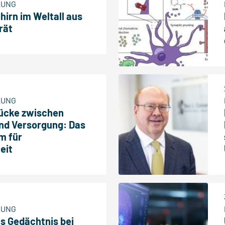
LUNG
irn im Weltall aus
rät
LUNG
rücke zwischen
nd Versorgung: Das
m für
eit
LUNG
s Gedächtnis bei