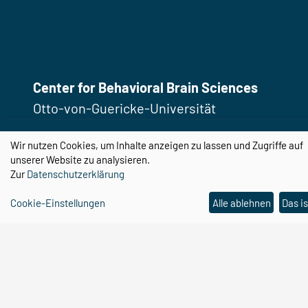
Center for Behavioral Brain Sciences
Otto-von-Guericke-Universität
Magdeburg
Wir nutzen Cookies, um Inhalte anzeigen zu lassen und Zugriffe auf
Universitätsplatz 2
unserer Website zu analysieren.
39106 Magdeburg
Zur
Datenschutzerklärung
Cookie-Einstellungen
Alle ablehnen
Das is
Email:
cbbs@ovgu.de
Telefon:
0391 67 58462
Email:
cbbs-gp@ovgu.de
Telefon:
0391 67 55104