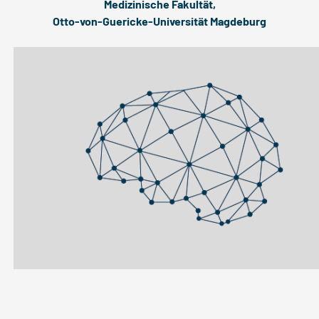
Medizinische Fakultät,
Otto-von-Guericke-Universität Magdeburg