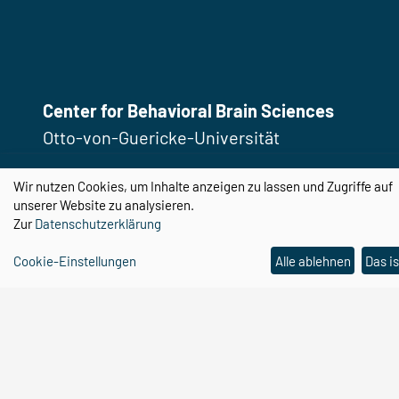
Center for Behavioral Brain Sciences
Otto-von-Guericke-Universität
Magdeburg
Wir nutzen Cookies, um Inhalte anzeigen zu lassen und Zugriffe auf
Universitätsplatz 2
unserer Website zu analysieren.
39106 Magdeburg
Zur
Datenschutzerklärung
Cookie-Einstellungen
Alle ablehnen
Das is
Email:
cbbs@ovgu.de
Telefon:
0391 67 58462
Email:
cbbs-gp@ovgu.de
Telefon:
0391 67 55104