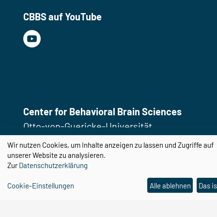
CBBS auf YouTube
Center for Behavioral Brain Sciences
Otto-von-Guericke-Universität
Magdeburg
Wir nutzen Cookies, um Inhalte anzeigen zu lassen und Zugriffe auf
Universitätsplatz 2
unserer Website zu analysieren.
Zur
Datenschutzerklärung
39106 Magdeburg
Cookie-Einstellungen
Alle ablehnen
Das is
Email:
cbbs@ovgu.de
Telefon:
0391 67 58462