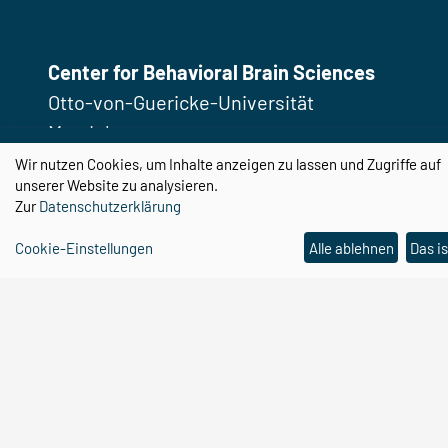
Center for Behavioral Brain Sciences
Otto-von-Guericke-Universität
Magdeburg
Universitätsplatz 2
Wir nutzen Cookies, um Inhalte anzeigen zu lassen und Zugriffe auf
unserer Website zu analysieren.
39106 Magdeburg
Zur
Datenschutzerklärung
Email:
cbbs@ovgu.de
Cookie-Einstellungen
Alle ablehnen
Das is
Telefon:
0391 67 58462
Email:
cbbs-gp@ovgu.de
Telefon:
0391 67 55104
Impressum
Datenschutz
Cookie-