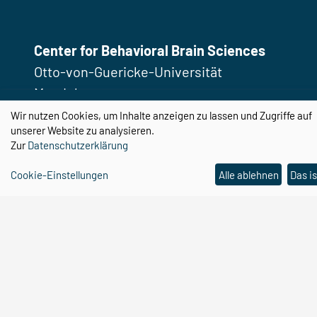
Center for Behavioral Brain Sciences
Otto-von-Guericke-Universität
Magdeburg
Universitätsplatz 2
Wir nutzen Cookies, um Inhalte anzeigen zu lassen und Zugriffe auf
unserer Website zu analysieren.
39106 Magdeburg
Zur
Datenschutzerklärung
Email:
cbbs@ovgu.de
Cookie-Einstellungen
Alle ablehnen
Das is
Telefon:
0391 67 58462
Email:
cbbs-gp@ovgu.de
Telefon:
0391 67 55104
Impressum
Datenschutz
Cookie-