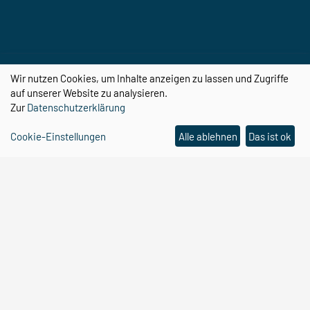
Wir nutzen Cookies, um Inhalte anzeigen zu lassen und Zugriffe
CBBS auf YouTube
auf unserer Website zu analysieren.
Zur
Datenschutzerklärung
Cookie-Einstellungen
Alle ablehnen
Das ist ok
Center for Behavioral Brain Sciences
Otto-von-Guericke-Universität
Magdeburg
Universitätsplatz 2
39106 Magdeburg