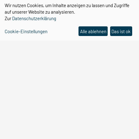
CBBS auf YouTube
Wir nutzen Cookies, um Inhalte anzeigen zu lassen und Zugriffe
auf unserer Website zu analysieren.
Zur
Datenschutzerklärung
Cookie-Einstellungen
Alle ablehnen
Das ist ok
Center for Behavioral Brain Sciences
Otto-von-Guericke-Universität
Magdeburg
Universitätsplatz 2
39106 Magdeburg
Email:
cbbs@ovgu.de
Telefon:
0391 67 58462
Email:
cbbs-gp@ovgu.de