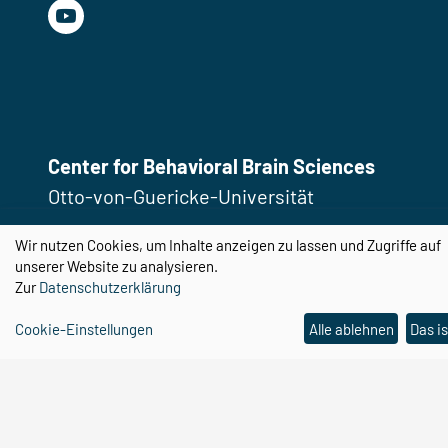
Center for Behavioral Brain Sciences
Otto-von-Guericke-Universität
Magdeburg
Wir nutzen Cookies, um Inhalte anzeigen zu lassen und Zugriffe auf
Universitätsplatz 2
unserer Website zu analysieren.
39106 Magdeburg
Zur
Datenschutzerklärung
Cookie-Einstellungen
Alle ablehnen
Das is
Email:
cbbs@ovgu.de
Telefon:
0391 67 58462
Email:
cbbs-gp@ovgu.de
Telefon:
0391 67 55104