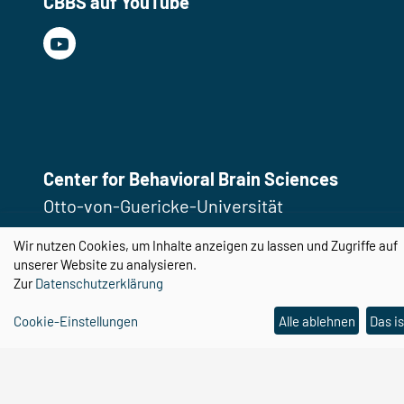
CBBS auf YouTube
Center for Behavioral Brain Sciences
Otto-von-Guericke-Universität
Magdeburg
Wir nutzen Cookies, um Inhalte anzeigen zu lassen und Zugriffe auf
Universitätsplatz 2
unserer Website zu analysieren.
Zur
Datenschutzerklärung
39106 Magdeburg
Cookie-Einstellungen
Alle ablehnen
Das is
Email:
cbbs@ovgu.de
Telefon:
0391 67 58462
Email:
cbbs-gp@ovgu.de