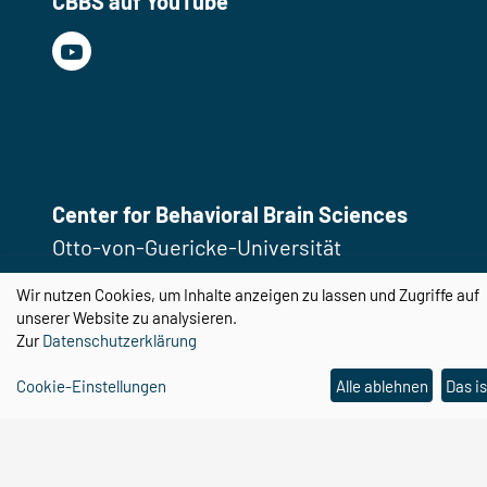
CBBS auf YouTube
Center for Behavioral Brain Sciences
Otto-von-Guericke-Universität
Magdeburg
Wir nutzen Cookies, um Inhalte anzeigen zu lassen und Zugriffe auf
Universitätsplatz 2
unserer Website zu analysieren.
Zur
Datenschutzerklärung
39106 Magdeburg
Cookie-Einstellungen
Alle ablehnen
Das is
Email:
cbbs@ovgu.de
Telefon:
0391 67 58462
Email:
cbbs-gp@ovgu.de