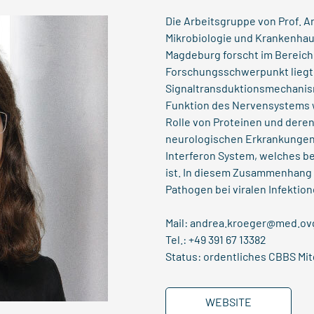
Die Arbeitsgruppe von Prof. A
Mikrobiologie und Krankenhau
Magdeburg forscht im Bereich 
Forschungsschwerpunkt liegt
Signaltransduktionsmechanisme
Funktion des Nervensystems wi
Rolle von Proteinen und deren 
neurologischen Erkrankungen 
Interferon System, welches be
ist. In diesem Zusammenhang u
Pathogen bei viralen Infektio
Mail:
andrea.kroeger@med.ov
Tel.:
+49 391 67 13382
Status: ordentliches CBBS Mit
WEBSITE