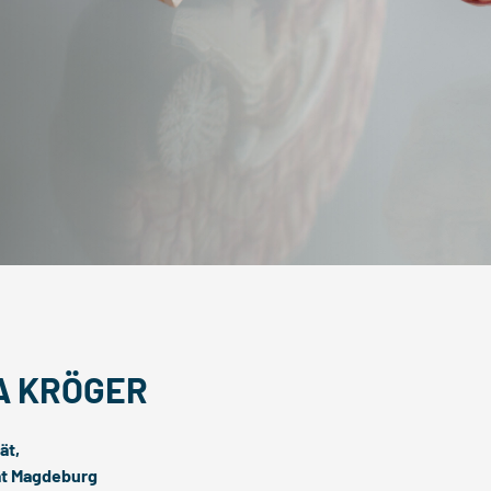
A KRÖGER
ät,
ät Magdeburg