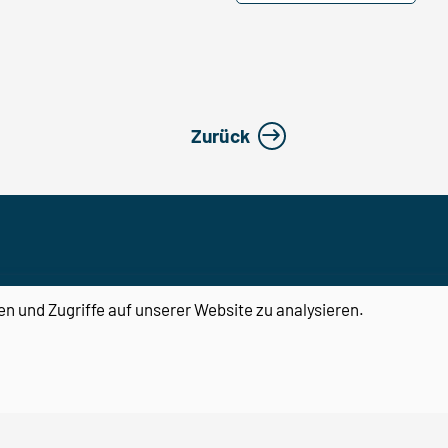
Zurück
en und Zugriffe auf unserer Website zu analysieren.
Center for Behavioral Brain
Sciences
Otto-von-Guericke-Universität
Magdeburg
Universitätsplatz 2