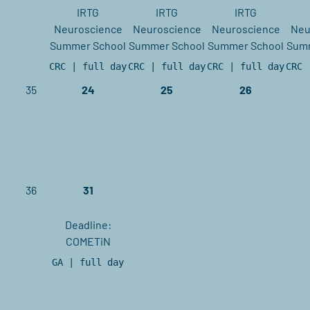
IRTG
IRTG
IRTG
Neuroscience
Neuroscience
Neuroscience
Neu
Summer School
Summer School
Summer School
Sum
CRC | full day
CRC | full day
CRC | full day
CRC 
35
24
25
26
36
31
Deadline:
COMETiN
GA | full day