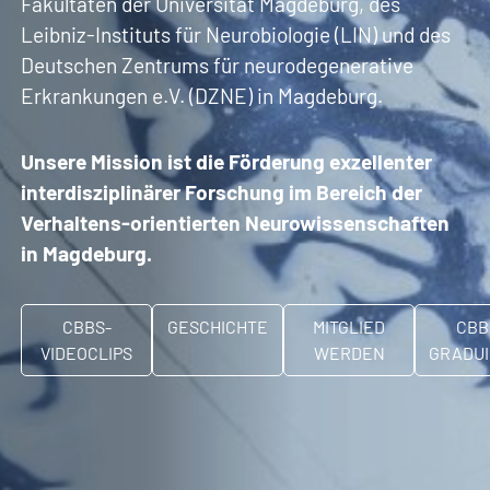
Fakultäten der Universität Magdeburg, des
Leibniz-Instituts für Neurobiologie (LIN) und des
Deutschen Zentrums für neurodegenerative
Erkrankungen e.V. (DZNE) in Magdeburg.
Unsere Mission ist die Förderung exzellenter
interdisziplinärer Forschung im Bereich der
Verhaltens-orientierten Neurowissenschaften
in Magdeburg.
CBBS-
GESCHICHTE
MITGLIED
CBB
VIDEOCLIPS
WERDEN
GRADU