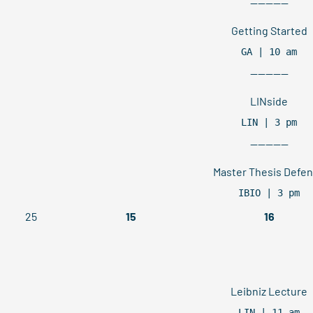
----------
Getting Started
GA | 10 am
----------
LINside
LIN | 3 pm
----------
Master Thesis Defe
IBIO | 3 pm
25
15
16
Leibniz Lecture
LIN | 11 am