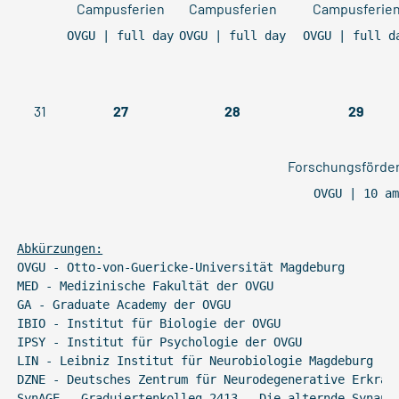
Campusferien
Campusferien
Campusferie
OVGU | full day
OVGU | full day
OVGU | full d
31
27
28
29
Forschungsförde
OVGU | 10 a
Abkürzungen:
OVGU - Otto-von-Guericke-Universität Magdeburg
MED - Medizinische Fakultät der OVGU
GA - Graduate Academy der OVGU
IBIO - Institut für Biologie der OVGU
IPSY - Institut für Psychologie der OVGU
LIN - Leibniz Institut für Neurobiologie Magdeburg
DZNE - Deutsches Zentrum für Neurodegenerative Erkran
SynAGE - Graduiertenkolleg 2413 - Die alternde Synaps