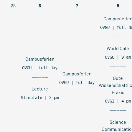
28
6
7
8
Campusferie
OVGU | full d
----------
World Café
OVGU | 9 am
Campusferien
----------
OVGU | full day
Campusferien
----------
Gute
OVGU | full day
Wissenschaftli
Lecture
Praxis
Stimulate | 3 pm
OVGI | 4 pm
----------
Science
Communicatio