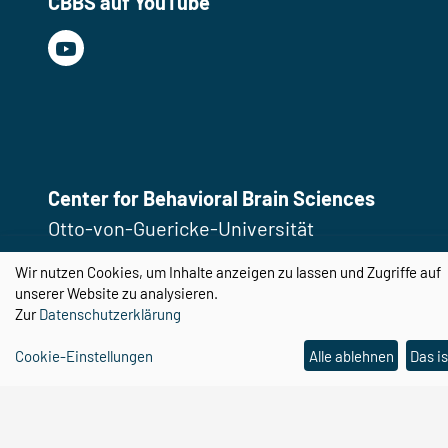
CBBS auf YouTube
Center for Behavioral Brain Sciences
Otto-von-Guericke-Universität
Magdeburg
Wir nutzen Cookies, um Inhalte anzeigen zu lassen und Zugriffe auf
Universitätsplatz 2
unserer Website zu analysieren.
Zur
Datenschutzerklärung
39106 Magdeburg
Cookie-Einstellungen
Alle ablehnen
Das is
Email:
cbbs@ovgu.de
Telefon:
0391 67 58462
Email:
cbbs-gp@ovgu.de