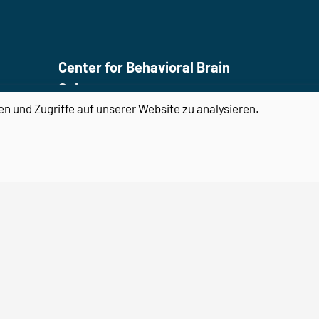
Center for Behavioral Brain
Sciences
en und Zugriffe auf unserer Website zu analysieren.
Otto-von-Guericke-Universität
Magdeburg
Universitätsplatz 2
39106 Magdeburg
Email:
cbbs@ovgu.de
Telefon:
0391 67 58462
Email:
cbbs-gp@ovgu.de
Telefon:
0391 67 55104