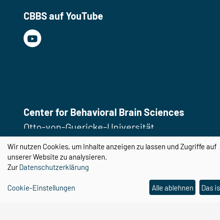
CBBS auf YouTube
Center for Behavioral Brain Sciences
Otto-von-Guericke-Universität
Magdeburg
Wir nutzen Cookies, um Inhalte anzeigen zu lassen und Zugriffe auf
Universitätsplatz 2
unserer Website zu analysieren.
Zur
Datenschutzerklärung
39106 Magdeburg
Cookie-Einstellungen
Alle ablehnen
Das is
Email:
cbbs@ovgu.de
Telefon:
0391 67 58462