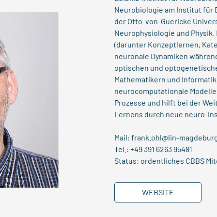
Neurobiologie am Institut für
der Otto-von-Guericke Univers
Neurophysiologie und Physik. 
(darunter Konzeptlernen, Kat
neuronale Dynamiken während 
optischen und optogenetisch
Mathematikern und Informatike
neurocomputationale Modelle
Prozesse und hilft bei der We
Lernens durch neue neuro-ins
Mail:
frank.ohl@lin-magdebur
Tel.: +49 391 6263 95481
Status: ordentliches CBBS Mit
WEBSITE