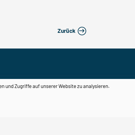
Zurück
Center for Behavioral Brain
en und Zugriffe auf unserer Website zu analysieren.
Sciences
Otto-von-Guericke-Universität
Magdeburg
Universitätsplatz 2
39106 Magdeburg