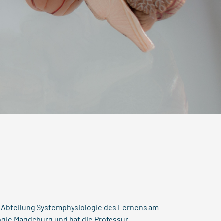
der Abteilung Systemphysiologie des Lernens am
logie Magdeburg und hat die Professur