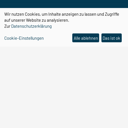
CBBS auf YouTube
Wir nutzen Cookies, um Inhalte anzeigen zu lassen und Zugriffe
auf unserer Website zu analysieren.
Zur
Datenschutzerklärung
Cookie-Einstellungen
Alle ablehnen
Das ist ok
Center for Behavioral Brain Sciences
Otto-von-Guericke-Universität
Magdeburg
Universitätsplatz 2
39106 Magdeburg
Email:
cbbs@ovgu.de