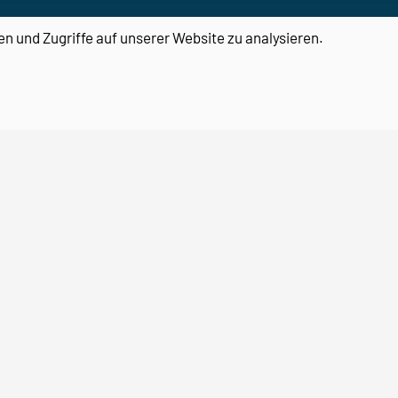
en und Zugriffe auf unserer Website zu analysieren.
Center for Behavioral Brain
Sciences
Otto-von-Guericke-Universität
Magdeburg
Universitätsplatz 2
39106 Magdeburg
Email:
cbbs@ovgu.de
Telefon:
0391 67 58462
Email:
cbbs-gp@ovgu.de
Telefon:
0391 67 55104