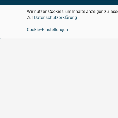
Wir nutzen Cookies, um Inhalte anzeigen zu lass
Zur
Datenschutzerklärung
Cookie-Einstellungen
CBBS
Organisation
Forschung
Nachwuchs
Forschungsförderung
Kontakt
Downloads