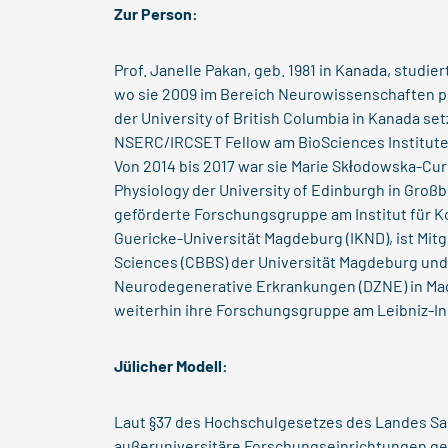
Zur Person:
Prof. Janelle Pakan, geb. 1981 in Kanada, studie
wo sie 2009 im Bereich Neurowissenschaften p
der University of British Columbia in Kanada setz
NSERC/IRCSET Fellow am BioSciences Institute d
Von 2014 bis 2017 war sie Marie Skłodowska-Cur
Physiology der University of Edinburgh in Großbr
geförderte Forschungsgruppe am Institut für 
Guericke-Universität Magdeburg (IKND), ist Mitg
Sciences (CBBS) der Universität Magdeburg und
Neurodegenerative Erkrankungen (DZNE) in Magd
weiterhin ihre Forschungsgruppe am Leibniz-Ins
Jülicher Modell:
Laut §37 des Hochschulgesetzes des Landes S
außeruniversitäre Forschungseinrichtungen g