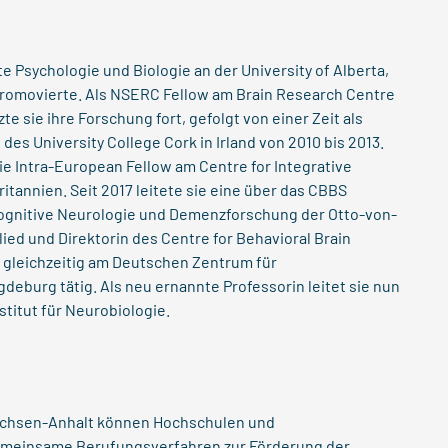
rte Psychologie und Biologie an der University of Alberta,
romovierte. Als NSERC Fellow am Brain Research Centre
te sie ihre Forschung fort, gefolgt von einer Zeit als
es University College Cork in Irland von 2010 bis 2013.
ie Intra-European Fellow am Centre for Integrative
itannien. Seit 2017 leitete sie eine über das CBBS
Kognitive Neurologie und Demenzforschung der Otto-von-
lied und Direktorin des Centre for Behavioral Brain
 gleichzeitig am Deutschen Zentrum für
eburg tätig. Als neu ernannte Professorin leitet sie nun
titut für Neurobiologie.
achsen-Anhalt können Hochschulen und
emeinsame Berufungsverfahren zur Förderung der