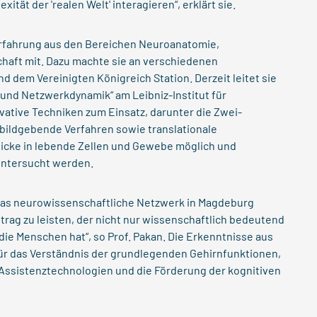
tät der 'realen Welt' interagieren“, erklärt sie.
 Erfahrung aus den Bereichen Neuroanatomie,
haft mit. Dazu machte sie an verschiedenen
d dem Vereinigten Königreich Station. Derzeit leitet sie
und Netzwerkdynamik“ am Leibniz-Institut für
ative Techniken zum Einsatz, darunter die Zwei-
ildgebende Verfahren sowie translationale
blicke in lebende Zellen und Gewebe möglich und
untersucht werden.
 das neurowissenschaftliche Netzwerk in Magdeburg
itrag zu leisten, der nicht nur wissenschaftlich bedeutend
ie Menschen hat“, so Prof. Pakan. Die Erkenntnisse aus
für das Verständnis der grundlegenden Gehirnfunktionen,
 Assistenztechnologien und die Förderung der kognitiven